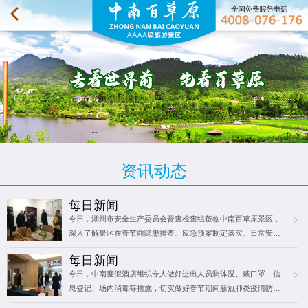
资讯动态
每日新闻
今日，湖州市安全生产委员会督查检查组莅临中南百草原景区，
深入了解景区在春节前隐患排查、应急预案制定落实、日常安全
生产管理等工作落实情况。今日，景区动物园黑天鹅繁殖基地传
每日新闻
来好消息，新年的首批天鹅宝宝顺利…
今日，中南度假酒店组织专人做好进出人员测体温、戴口罩、信
息登记、场内消毒等措施，切实做好春节期间新冠肺炎疫情防控
工作。今日，景区动物园的非洲大羚羊吸引了不少游客前来投