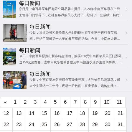
每日新闻
喂，非洲大羚羊体型虽然巨大，但性格…
今日是中南百草原集团有限公司品牌汇报日，2020年中南百草原在上级
主管部门的领导下，在社会各界的关心支持下，取得了一些成绩，特此向
您汇报。今日，景区动物园面向社会寻找收藏鸵鸟蛋、鸸鹋蛋的爱好者，
每日新闻
鸵鸟蛋…
今日，集团公司相关负责人来到特殊困难学生家中进行春节慰
问，开始了我司第十六年的春节慰问活动。今日，中南旅游饭店
制作新年必备菜品千张包，千张包肉嫩不腻，香气四溢，向广大
每日新闻
游客展现了浓浓的湖州味道。今日，景…
今日，中南百草原推出新春特惠活动，购买150元中南百草原景区门票即
送150元消费券，含中南欢乐世界套票及中南旅游饭店养生自助餐券。活
动时间：2021年2月12日至2月28日今日，来自周边及各地的众多游…
每日新闻
今日，中南百草原冬季捕鱼节隆重开幕，各种鲜鱼活蹦乱跳，最
大个头重达一二十斤，现场一片热闹、喜庆景象。选购热线：许
先生 15257221801/661801今日，长颈鹿宝宝在饲养员的辛勤照料
下顺利度过“…
«
1
2
3
4
5
6
7
8
9
10
11
12
13
14
15
16
17
18
19
20
21
22
23
24
25
26
27
28
29
30
31