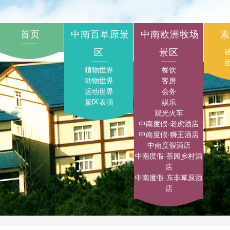
首页
中南百草原景
中南欧洲牧场
素
区
景区
植物世界
餐饮
动物世界
客房
运动世界
会务
景区表演
娱乐
观光火车
中南度假·老虎酒店
中南度假·狮王酒店
中南度假酒店
中南度假·茶园乡村酒
店
中南度假·东非草原酒
店