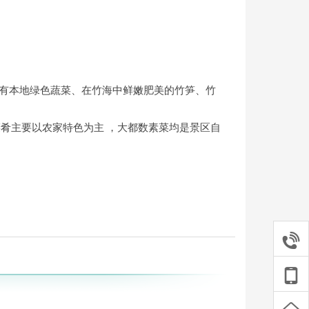
还有本地绿色蔬菜、在竹海中鲜嫩肥美的竹笋、竹
菜肴主要以农家特色为主 ，大都数素菜均是
景区自