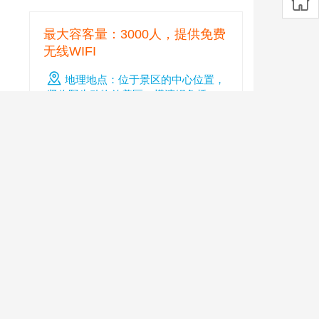
最大容客量：3000人，提供免费
无线WIFI
地理地点：位于景区的中心位置，
紧临野生动物放养区、横渡鳄鱼桥、
古罗马竞技场、野人表演场、山地车
越野活动区
四周无数绿树环绕，不时听闻狮虎吼
啸，八哥白鹳扑翅声。菜肴以本地农
家、家常菜为主，菜源基本是由景区的
农业养殖基本提供，纯天然，绿色营养
珍肴!
★★★★★
推荐指数：
预订电话：4008-076-176 0572-
5217186